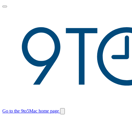
Toggle
main
menu
Go to the 9to5Mac home page
Switch
site