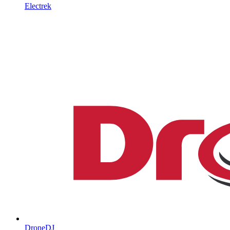
Electrek
DroneDJ