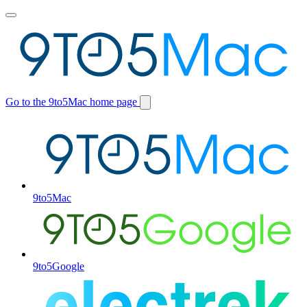
Toggle
main
menu
Go to the 9to5Mac home page
Switch
site
9to5Mac
9to5Google