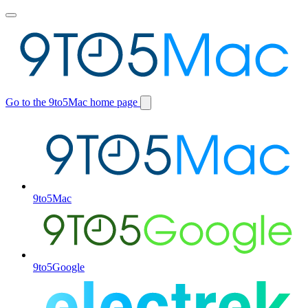
Toggle
main
menu
Go to the 9to5Mac home page
Switch
site
9to5Mac
9to5Google