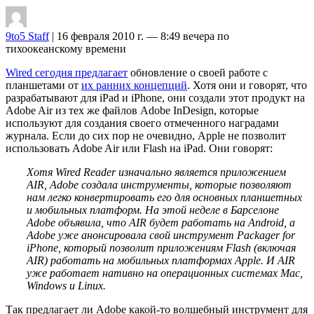
9to5 Staff
| 16 февраля 2010 г. — 8:49 вечера по
тихоокеанскому времени
Wired сегодня предлагает
обновление о своей работе с
планшетами от
их ранних концепций
. Хотя они и говорят, что
разрабатывают для iPad и iPhone, они создали этот продукт на
Adobe Air из тех же файлов Adobe InDesign, которые
используют для создания своего отмеченного наградами
журнала. Если до сих пор не очевидно, Apple не позволит
использовать Adobe Air или Flash на iPad. Они говорят:
Хотя Wired Reader изначально является приложением
AIR, Adobe создала инструменты, которые позволяют
нам легко конвертировать его для основных планшетных
и мобильных платформ. На этой неделе в Барселоне
Adobe объявила, что AIR будет работать на Android, а
Adobe уже анонсировала свой инструмент Packager for
iPhone, который позволит приложениям Flash (включая
AIR) работать на мобильных платформах Apple. И AIR
уже работает нативно на операционных системах Mac,
Windows и Linux.
Так предлагает ли Adobe какой-то волшебный инструмент для