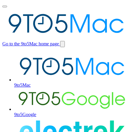
Toggle
main
menu
Go to the 9to5Mac home page
Switch
site
9to5Mac
9to5Google