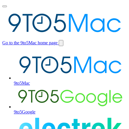
Toggle
main
menu
Go to the 9to5Mac home page
Switch
site
9to5Mac
9to5Google