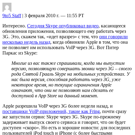
9to5 Staff
| 3 февраля 2010 г. — 11:55 PT
Интересно.
Сегодня Skype опубликовал видео
, касающееся
обновления приложения, позволяющего ему работать через
3G. Это, скажем так, «идет вразрез» с тем, что
они говорили
несколько недель назад
, когда обвиняли Apple в том, что она
не позволяет им использовать VoIP через 3G. Вот Питер
Паркас из Skype:
Многие из вас также спрашивали, когда мы выпустим
версию, позволяющую совершать звонки через 3G – своего
рода Святой Грааль Skype на мобильных устройствах. У
нас была версия, способная работать через 3G, уже
некоторое время, но текущие ограничения Apple
означают, что они не позволяют нам сделать ее
доступной в App Store на данный момент.
Apple разрешила VoIP через 3G более недели назад, и
поставщики VoIP-приложений, такие как Fring
, почти сразу
же запустили сервис Skype через 3G. Skype по-прежнему
задерживает выпуск своего сервиса и говорит, что он будет
доступен «скоро». Но есть и хорошие новости: для последних
пользователей iPod touch и iPhone (с более быстрыми