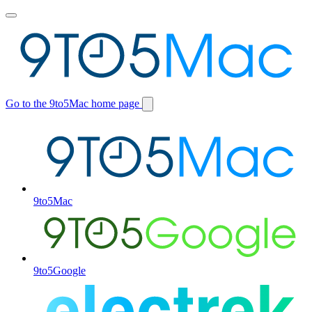
Toggle
main
menu
Go to the 9to5Mac home page
Switch
site
9to5Mac
9to5Google