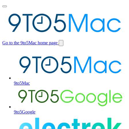
Toggle
main
menu
Go to the 9to5Mac home page
Switch
site
9to5Mac
9to5Google