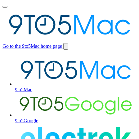
Toggle
main
menu
Go to the 9to5Mac home page
Switch
site
9to5Mac
9to5Google