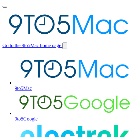
Toggle
main
menu
Go to the 9to5Mac home page
Switch
site
9to5Mac
9to5Google