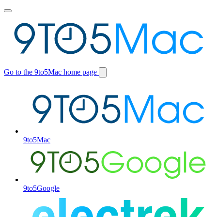
Toggle
main
menu
Go to the 9to5Mac home page
Switch
site
9to5Mac
9to5Google