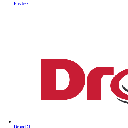
Electrek
DroneDJ