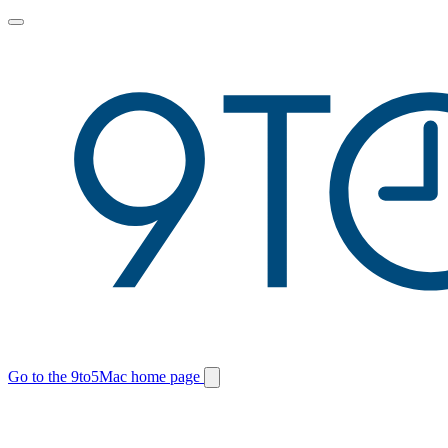
Toggle
main
menu
Go to the 9to5Mac home page
Switch
site