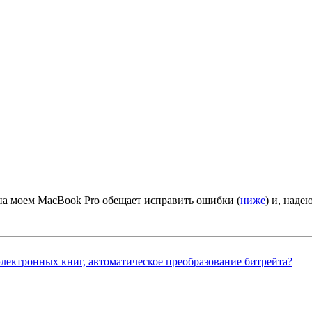
на моем MacBook Pro обещает исправить ошибки (
ниже
) и, наде
 электронных книг, автоматическое преобразование битрейта?