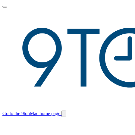
Toggle
main
menu
Go to the 9to5Mac home page
Switch
site