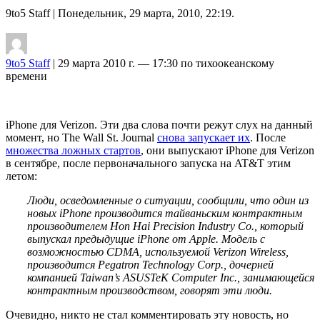
9to5 Staff
| Понедельник, 29 марта, 2010, 22:19.
9to5 Staff
| 29 марта 2010 г. — 17:30 по тихоокеанскому
времени
iPhone для Verizon. Эти два слова почти режут слух на данный
момент, но The Wall St. Journal
снова запускает их
. После
множества ложных стартов
, они выпускают iPhone для Verizon
в сентябре, после первоначального запуска на AT&T этим
летом:
Люди, осведомленные о ситуации, сообщили, что один из
новых iPhone производится тайваньским контрактным
производителем Hon Hai Precision Industry Co., который
выпускал предыдущие iPhone от Apple. Модель с
возможностью CDMA, используемой Verizon Wireless,
производится Pegatron Technology Corp., дочерней
компанией Taiwan’s ASUSTeK Computer Inc., занимающейся
контрактным производством, говорят эти люди.
Очевидно, никто не стал комментировать эту новость, но