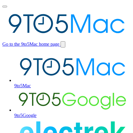
Toggle
main
menu
Go to the 9to5Mac home page
Switch
site
9to5Mac
9to5Google