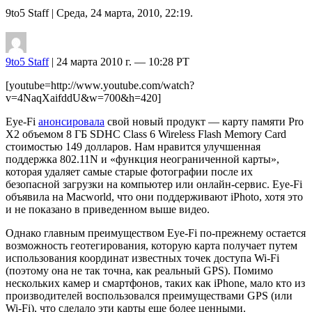
9to5 Staff
| Среда, 24 марта, 2010, 22:19.
9to5 Staff
| 24 марта 2010 г. — 10:28 PT
[youtube=http://www.youtube.com/watch?
v=4NaqXaifddU&w=700&h=420]
Eye-Fi
анонсировала
свой новый продукт — карту памяти Pro
X2 объемом 8 ГБ SDHC Class 6 Wireless Flash Memory Card
стоимостью 149 долларов. Нам нравится улучшенная
поддержка 802.11N и «функция неограниченной карты»,
которая удаляет самые старые фотографии после их
безопасной загрузки на компьютер или онлайн-сервис. Eye-Fi
объявила на Macworld, что они поддерживают iPhoto, хотя это
и не показано в приведенном выше видео.
Однако главным преимуществом Eye-Fi по-прежнему остается
возможность геотегирования, которую карта получает путем
использования координат известных точек доступа Wi-Fi
(поэтому она не так точна, как реальный GPS). Помимо
нескольких камер и смартфонов, таких как iPhone, мало кто из
производителей воспользовался преимуществами GPS (или
Wi-Fi), что сделало эти карты еще более ценными.