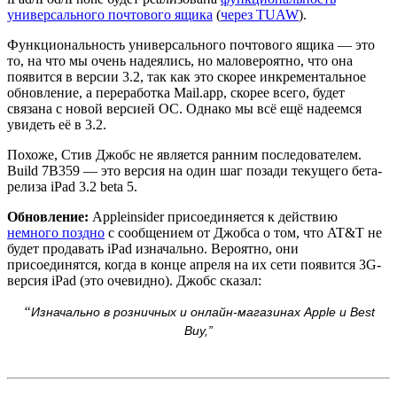
универсального почтового ящика
(
через TUAW
).
Функциональность универсального почтового ящика — это
то, на что мы очень надеялись, но маловероятно, что она
появится в версии 3.2, так как это скорее инкрементальное
обновление, а переработка Mail.app, скорее всего, будет
связана с новой версией ОС. Однако мы всё ещё надеемся
увидеть её в 3.2.
Похоже, Стив Джобс не является ранним последователем.
Build 7B359 — это версия на один шаг позади текущего бета-
релиза iPad 3.2 beta 5.
Обновление:
Appleinsider присоединяется к действию
немного поздно
с сообщением от Джобса о том, что AT&T не
будет продавать iPad изначально. Вероятно, они
присоединятся, когда в конце апреля на их сети появится 3G-
версия iPad (это очевидно). Джобс сказал:
“
Изначально в розничных и онлайн-магазинах Apple и Best
Buy,”