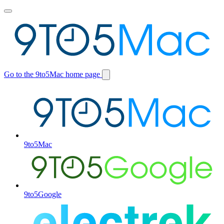
Toggle
main
menu
Go to the 9to5Mac home page
Switch
site
9to5Mac
9to5Google