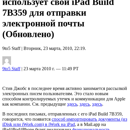
использует свой iPad Build
7B359 для отправки
электронной почты
(Обновлено)
9to5 Staff
| Вторник, 23 марта, 2010, 22:19.
9to5 Staff
| 23 марта 2010 г. — 11:49 PT
Стив Джобс в последнее время активно занимается рассылкой
электронных писем пользователям. Это стало новым
способом контролируемых утечек и коммуникации для Apple
как компании. См. предыдущие
здесь
,
здесь
,
здесь
.
В последних письмах, отправленных с его iPad Build 7B359,
говорится, что появится
способ импортировать документы (из
iDisk или iWork.com) в iWork на iPad
, а в Mail.app на
iPad/iPod/iPhone будет реализована
функциональность