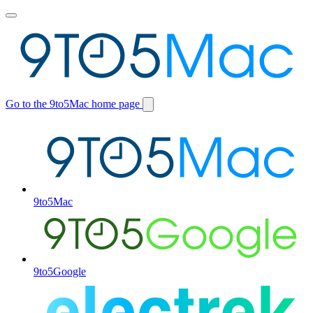
Toggle
main
menu
Go to the 9to5Mac home page
Switch
site
9to5Mac
9to5Google