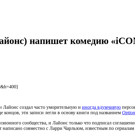
айонс) напишет комедию «iCO
0&h=400]
н Лайонс создал часто уморительную и
иногда вдумчивую
персон
е концов, эти записи легли в основу книги под названием
Option
ионного сообщества, и Лайонс только что подписал соглашение 
 написано совместно с Ларри Чарльзом, известным по сериалам