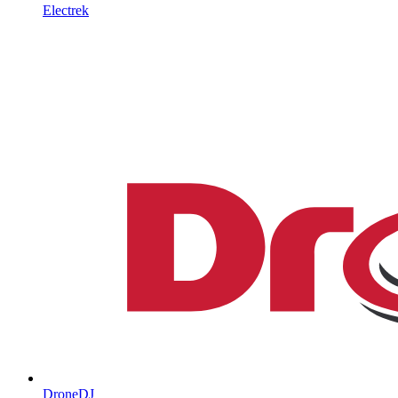
Electrek
DroneDJ