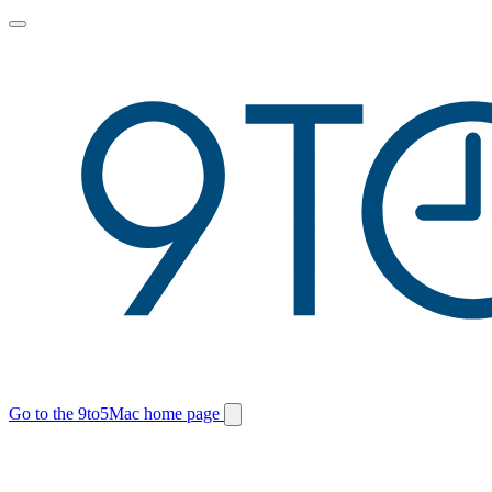
Toggle
main
menu
Go to the 9to5Mac home page
Switch
site