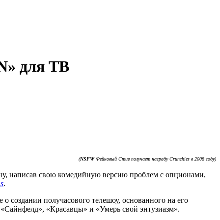
N» для ТВ
(
NSFW
Фейковый Стив получает награду Crunchies в 2008 году)
у, написав свою комедийную версию проблем с опционами,
s
.
о создании получасового телешоу, основанного на его
 «Сайнфелд», «Красавцы» и «Умерь свой энтузиазм».