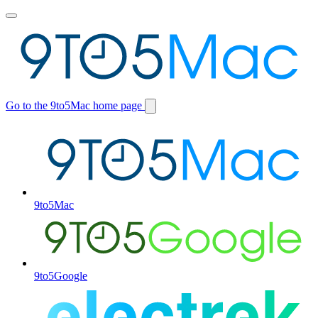
Toggle
main
menu
Go to the 9to5Mac home page
Switch
site
9to5Mac
9to5Google