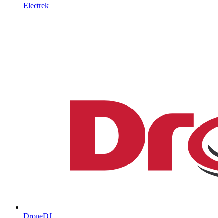
Electrek
DroneDJ