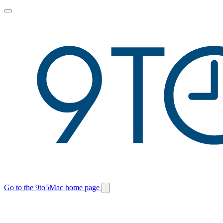
Toggle
main
menu
Go to the 9to5Mac home page
Switch
site