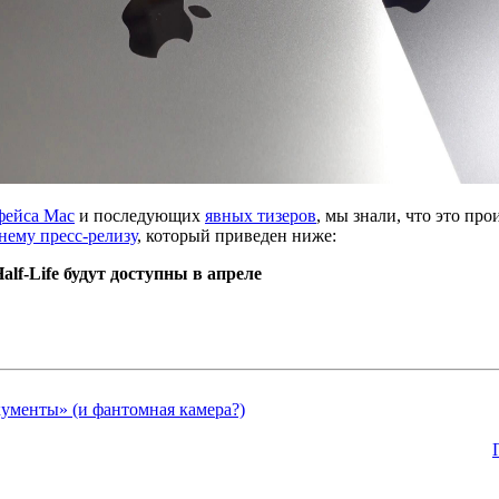
фейса Mac
и последующих
явных тизеров
, мы знали, что это пр
нему пресс-релизу
, который приведен ниже:
 Half-Life будут доступны в апреле
кументы» (и фантомная камера?)