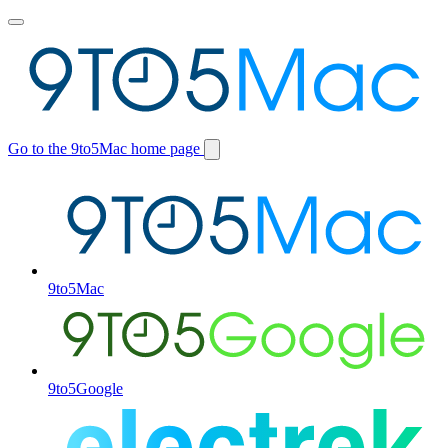
Toggle
main
menu
Go to the 9to5Mac home page
Switch
site
9to5Mac
9to5Google