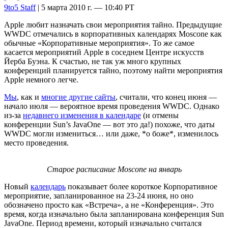
9to5 Staff
| 5 марта 2010 г. — 10:40 PT
Apple любит назначать свои мероприятия тайно. Предыдущие
WWDC отмечались в корпоративных календарях Moscone как
обычные «Корпоративные мероприятия». То же самое
касается мероприятий Apple в соседнем Центре искусств
Йерба Буэна. К счастью, не так уж много крупных
конференций планируется тайно, поэтому найти мероприятия
Apple немного легче.
Мы
, как и
многие другие сайты
, считали, что конец июня —
начало июля — вероятное время проведения WWDC. Однако
из-за
недавнего изменения в календаре
(и отмены
конференции Sun’s JavaOne — вот это да!) похоже, что даты
WWDC могли измениться… или даже, *о боже*, изменилось
место проведения.
Старое расписание Moscone на январь
Новый
календарь
показывает более короткое Корпоративное
мероприятие, запланированное на 23-24 июня, но оно
обозначено просто как «Встреча», а не «Конференция». Это
время, когда изначально была запланирована конференция Sun
JavaOne. Период времени, который изначально считался