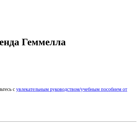
женда Геммелла
мьтесь с
увлекательным руководством/учебным пособием от