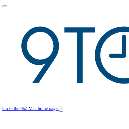
Toggle
main
menu
Go to the 9to5Mac home page
Switch
site