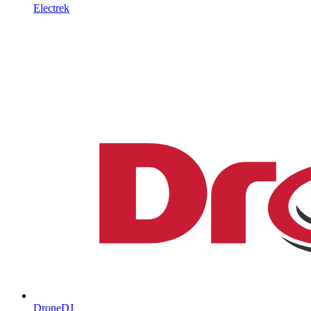
Electrek
DroneDJ