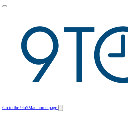
Toggle
main
menu
Go to the 9to5Mac home page
Switch
site