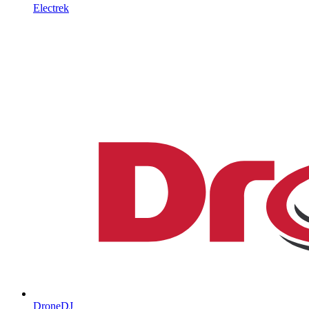
Electrek
DroneDJ