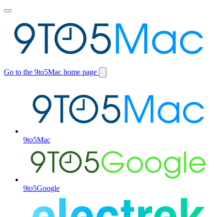
Toggle
main
menu
Go to the 9to5Mac home page
Switch
site
9to5Mac
9to5Google