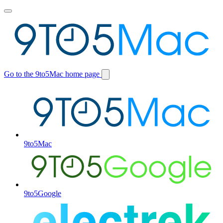
Toggle
main
menu
Go to the 9to5Mac home page
Switch
site
9to5Mac
9to5Google