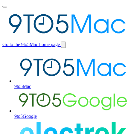
Toggle
main
menu
Go to the 9to5Mac home page
Switch
site
9to5Mac
9to5Google