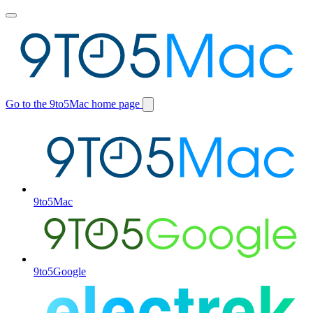
Toggle
main
menu
Go to the 9to5Mac home page
Switch
site
9to5Mac
9to5Google