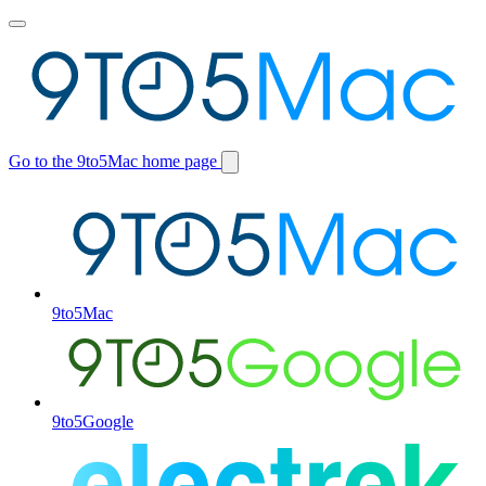
Toggle
main
menu
Go to the 9to5Mac home page
Switch
site
9to5Mac
9to5Google