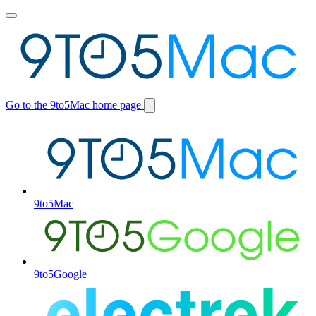
Toggle
main
menu
Go to the 9to5Mac home page
Switch
site
9to5Mac
9to5Google