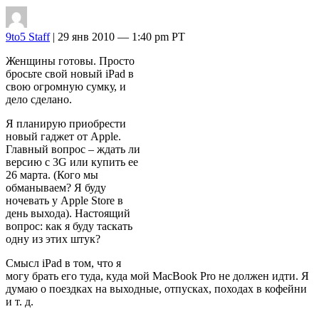
9to5 Staff
| 29 янв 2010 — 1:40 pm PT
Женщины готовы. Просто
бросьте свой новый iPad в
свою огромную сумку, и
дело сделано.
Я планирую приобрести
новый гаджет от Apple.
Главный вопрос – ждать ли
версию с 3G или купить ее
26 марта. (Кого мы
обманываем? Я буду
ночевать у Apple Store в
день выхода). Настоящий
вопрос: как я буду таскать
одну из этих штук?
Смысл iPad в том, что я
могу брать его туда, куда мой MacBook Pro не должен идти. Я
думаю о поездках на выходные, отпусках, походах в кофейни
и т. д.