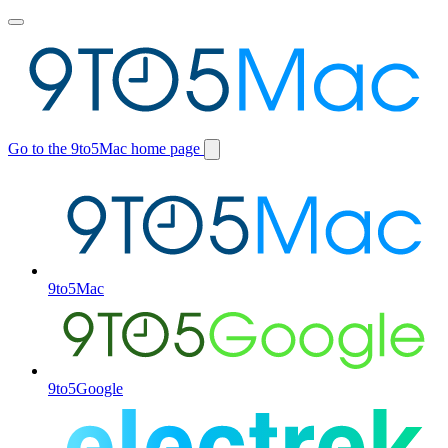
Toggle
main
menu
Go to the 9to5Mac home page
Switch
site
9to5Mac
9to5Google