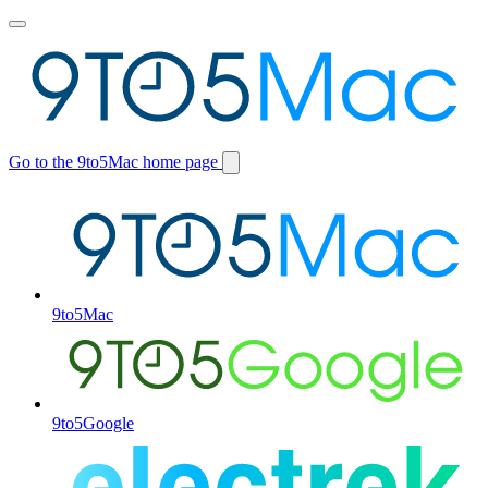
Toggle
main
menu
Go to the 9to5Mac home page
Switch
site
9to5Mac
9to5Google