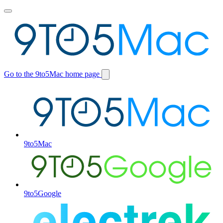
Toggle
main
menu
Go to the 9to5Mac home page
Switch
site
9to5Mac
9to5Google