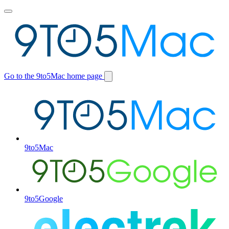
Toggle
main
menu
Go to the 9to5Mac home page
Switch
site
9to5Mac
9to5Google