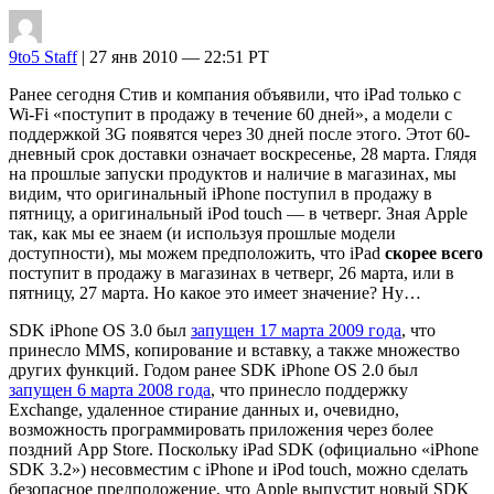
9to5 Staff
| 27 янв 2010 — 22:51 PT
Ранее сегодня Стив и компания объявили, что iPad только с
Wi-Fi «поступит в продажу в течение 60 дней», а модели с
поддержкой 3G появятся через 30 дней после этого. Этот 60-
дневный срок доставки означает воскресенье, 28 марта. Глядя
на прошлые запуски продуктов и наличие в магазинах, мы
видим, что оригинальный iPhone поступил в продажу в
пятницу, а оригинальный iPod touch — в четверг. Зная Apple
так, как мы ее знаем (и используя прошлые модели
доступности), мы можем предположить, что iPad
скорее всего
поступит в продажу в магазинах в четверг, 26 марта, или в
пятницу, 27 марта. Но какое это имеет значение? Ну…
SDK iPhone OS 3.0 был
запущен 17 марта 2009 года
, что
принесло MMS, копирование и вставку, а также множество
других функций. Годом ранее SDK iPhone OS 2.0 был
запущен 6 марта 2008 года
, что принесло поддержку
Exchange, удаленное стирание данных и, очевидно,
возможность программировать приложения через более
поздний App Store. Поскольку iPad SDK (официально «iPhone
SDK 3.2») несовместим с iPhone и iPod touch, можно сделать
безопасное предположение, что Apple выпустит новый SDK