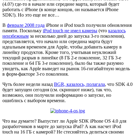
(4.0?) где-то в начале или середине марта, который будет
работать с iPhone (в конце концов, он называется iPhone
SDK!). Но это еще не все…
В
феврале 2008 года
iPhone и iPod touch получили обновления
памяти. Поскольку
iPod touch не имел камеры
(что
казалось
неизбежным
за несколько дней до запуска 3-го поколения),
представляется, что начало или середина марта будут
идеальным временем для Apple, чтобы добавить камеру в
линейку продуктов. Кроме того, учитывая неуклюжий
текущий разрыв в линейке (8 ГБ 2-е поколение, 32 ГБ 3-е
поколение и 64 ГБ 3-е поколение), было бы также разумно
увидеть, как Apple выведет на рынок 16-гигабайтную модель
в форм-факторе 3-го поколения.
Чуть более недели назад
BGR, казалось, полагала
, что SDK 4.0
будет запущен сегодня (см. скриншот ниже), так что,
возможно, они получили информацию о запуске, но
ошиблись с выбором времени.
Что вы думаете? Выпустит ли Apple SDK iPhone OS 4.0 для
разработчиков в марте до запуска iPad? А как насчет iPod
touch на 16 ГБ с камерой? Не стесняйтесь делиться своими