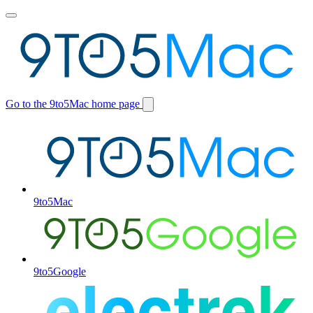
Toggle
main
menu
Go to the 9to5Mac home page
Switch
site
9to5Mac
9to5Google