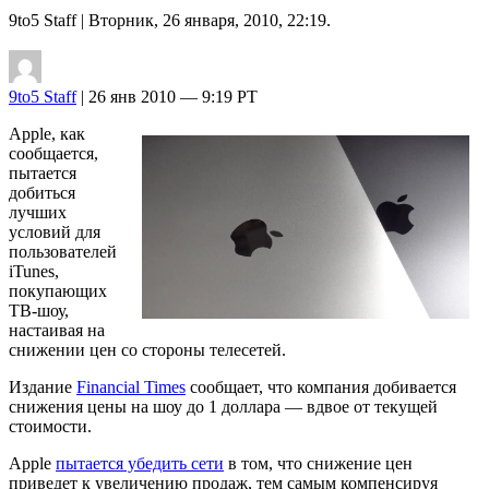
9to5 Staff
| Вторник, 26 января, 2010, 22:19.
9to5 Staff
| 26 янв 2010 — 9:19 PT
Apple, как
сообщается,
пытается
добиться
лучших
условий для
пользователей
iTunes,
покупающих
ТВ-шоу,
настаивая на
снижении цен со стороны телесетей.
Издание
Financial Times
сообщает, что компания добивается
снижения цены на шоу до 1 доллара — вдвое от текущей
стоимости.
Apple
пытается убедить сети
в том, что снижение цен
приведет к увеличению продаж, тем самым компенсируя