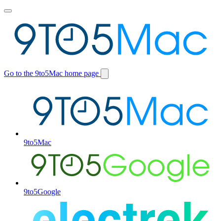
Toggle
main
menu
Go to the 9to5Mac home page
Switch
site
9to5Mac
9to5Google