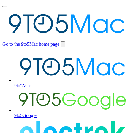
Toggle
main
menu
Go to the 9to5Mac home page
Switch
site
9to5Mac
9to5Google