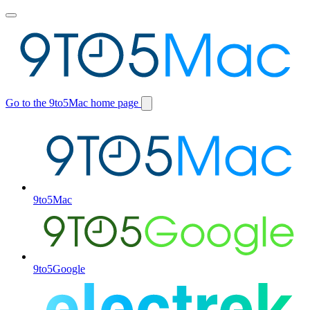
Toggle
main
menu
Go to the 9to5Mac home page
Switch
site
9to5Mac
9to5Google