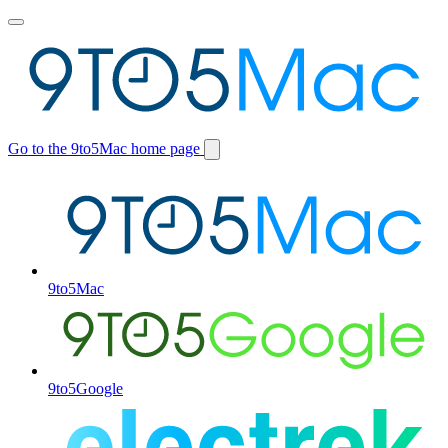
Toggle
main
menu
Go to the 9to5Mac home page
Switch
site
9to5Mac
9to5Google