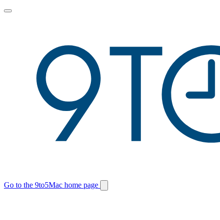
Toggle
main
menu
Go to the 9to5Mac home page
Switch
site