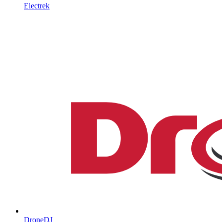
Electrek
DroneDJ