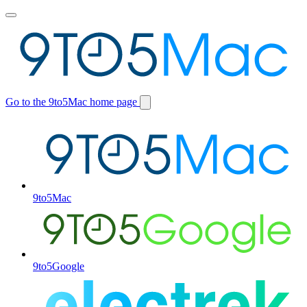
Toggle
main
menu
Go to the 9to5Mac home page
Switch
site
9to5Mac
9to5Google