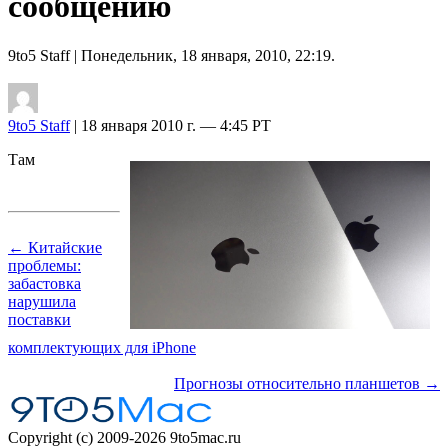
сообщению
9to5 Staff
| Понедельник, 18 января, 2010, 22:19.
9to5 Staff
| 18 января 2010 г. — 4:45 PT
Там
← Китайские
проблемы:
забастовка
нарушила
поставки
комплектующих для iPhone
Прогнозы относительно планшетов →
Copyright (c) 2009-2026 9to5mac.ru