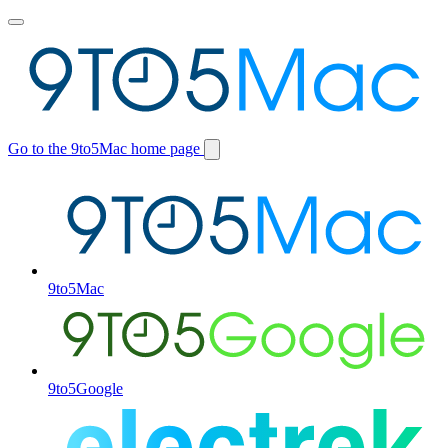
Toggle
main
menu
Go to the 9to5Mac home page
Switch
site
9to5Mac
9to5Google