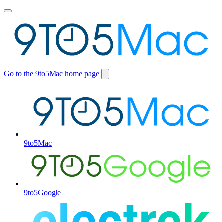
Toggle
main
menu
Go to the 9to5Mac home page
Switch
site
9to5Mac
9to5Google