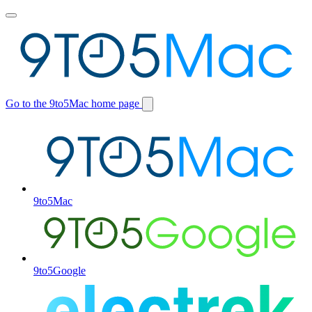
Toggle
main
menu
Go to the 9to5Mac home page
Switch
site
9to5Mac
9to5Google