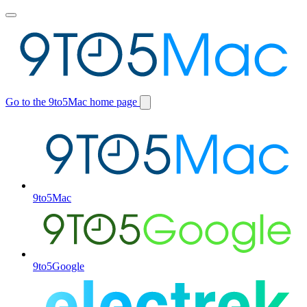
Toggle
main
menu
Go to the 9to5Mac home page
Switch
site
9to5Mac
9to5Google