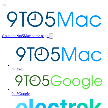
Toggle
main
menu
Go to the 9to5Mac home page
Switch
site
9to5Mac
9to5Google