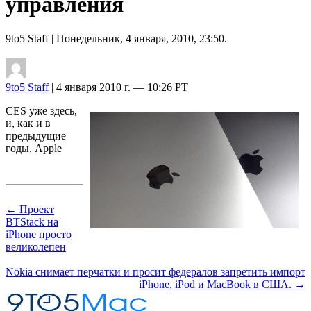
управления
9to5 Staff
| Понедельник, 4 января, 2010, 23:50.
9to5 Staff
| 4 января 2010 г. — 10:26 PT
CES уже здесь,
и, как и в
предыдущие
годы, Apple
← Проект
BTStack на
iPhone просто
великолепен
Nokia снимает перчатки и просит федералов запретить импорт
iPhone, iPod и MacBook в США. →