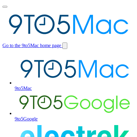
Toggle
main
menu
Go to the 9to5Mac home page
Switch
site
9to5Mac
9to5Google