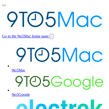
Toggle
main
menu
Go to the 9to5Mac home page
Switch
site
9to5Mac
9to5Google