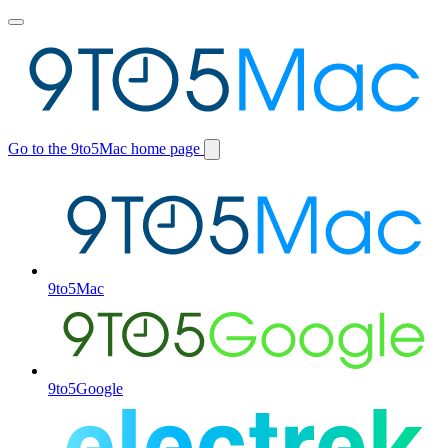
Toggle
main
menu
Go to the 9to5Mac home page
Switch
site
9to5Mac
9to5Google