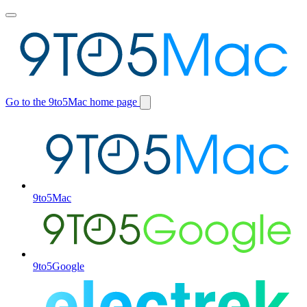
Toggle
main
menu
Go to the 9to5Mac home page
Switch
site
9to5Mac
9to5Google