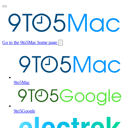
Toggle
main
menu
Go to the 9to5Mac home page
Switch
site
9to5Mac
9to5Google