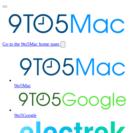
Toggle
main
menu
Go to the 9to5Mac home page
Switch
site
9to5Mac
9to5Google